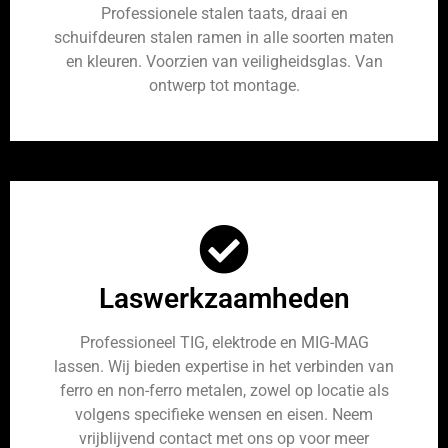
Professionele stalen taats, draai en
schuifdeuren stalen ramen in alle soorten maten
en kleuren. Voorzien van veiligheidsglas. Van
ontwerp tot montage.
Laswerkzaamheden
Professioneel TIG, elektrode en MIG-MAG
lassen. Wij bieden expertise in het verbinden van
ferro en non-ferro metalen, zowel op locatie als
volgens specifieke wensen en eisen. Neem
vrijblijvend contact met ons op voor meer