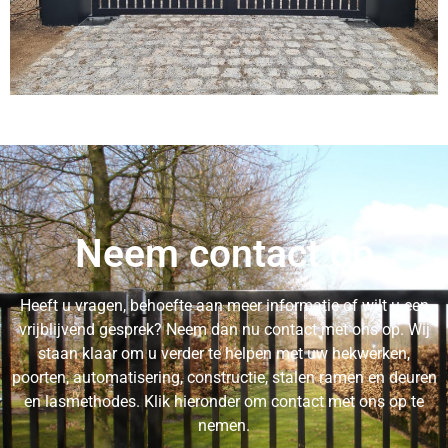
Neem contact op
Heeft u vragen, behoefte aan meer informatie of wilt u een
vrijblijvend gesprek? Neem dan nu contact met ons op. Wij
staan klaar om u verder te helpen met uw hekwerken,
poorten, automatisering, constructie, stalen ramen en deuren
en lasmethodes. Klik hieronder om contact met ons op te
nemen.